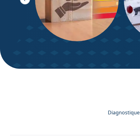
Slide précédente
DPE – Diagnostic de
Diagn
Performance énergétique
Diagnostiqueu