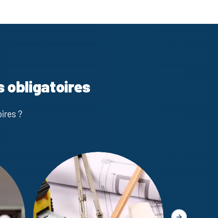
s obligatoires
ires ?
Diagnostic