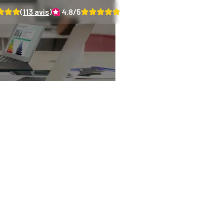
(
113
avis)
4.8
/5
(
64
avis)
 des professionnels c
 le repérage de l’am