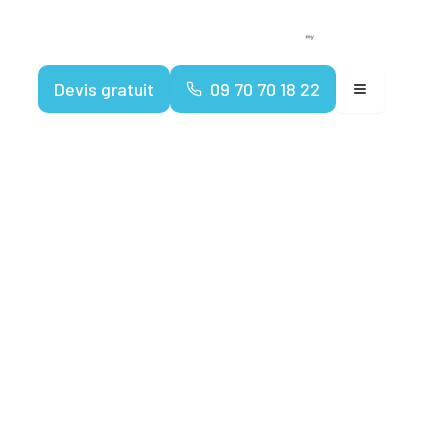
Devenir franchisé
Espace client
Devis gratuit
09 70 70 18 22
ertifiés
iante