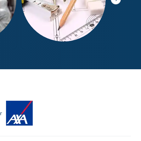
Slide suivant
Mesurage Loi Boutin
r