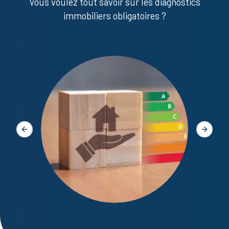
Vous voulez tout savoir sur les diagnostics
immobiliers obligatoires ?
Diagno
Slide précédente
Slide s