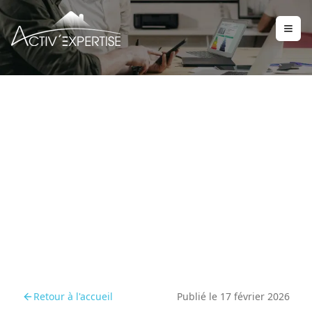
Diagnostic Immobilier à
Riom et Clermont-Ferrand
Nord : Votre Expert DPE
en Limagne et sur les
Volcans
Retour à l'accueil
Publié le
17 février 2026