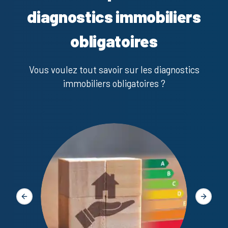
diagnostics immobiliers
obligatoires
Vous voulez tout savoir sur les diagnostics
immobiliers obligatoires ?
Diagno
Slide précédente
Slide s